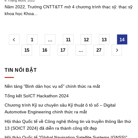
6 Tháng Mười, 2022
Năm 2022, Trường CNTT&TT mở 4 chương trình thạc sỹ: thạc sỹ
khoa học Khoa...
1
…
11
12
13
14
15
16
17
…
27
TIN NỔI BẬT
Nền tảng "Bình dân học vụ số" chính thức ra mắt
Tổng kết SoICT Hackathon 2024
Chương trình Kỹ sư chuyên sâu Kỹ thuật ô tô số – Digital
Automotive Engineering chính thức ra mắt
Hội thảo Quốc tế về Công nghệ thông tin và truyền thông lần thứ
13 (SOICT 2024) đã diễn ra thành công tốt đẹp
Hội thảo Quốc tế "Global Navigation Satellite Systems (GNSS)"