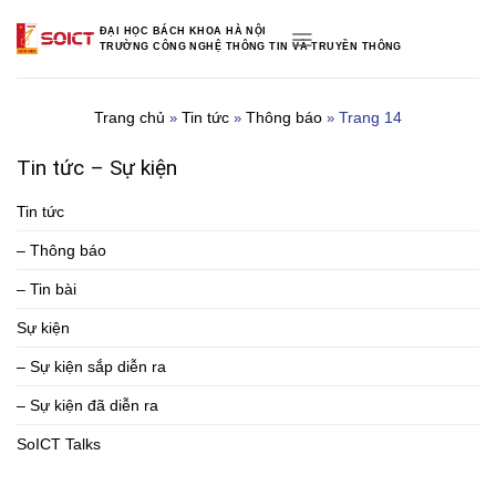
Skip
ĐẠI HỌC BÁCH KHOA HÀ NỘI
to
TRƯỜNG CÔNG NGHỆ THÔNG TIN VÀ TRUYỀN THÔNG
content
Trang chủ
Tin tức
Thông báo
Trang 14
»
»
»
Tin tức – Sự kiện
Tin tức
– Thông báo
– Tin bài
Sự kiện
– Sự kiện sắp diễn ra
– Sự kiện đã diễn ra
SoICT Talks