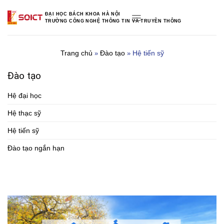
Skip
ĐẠI HỌC BÁCH KHOA HÀ NỘI
to
TRƯỜNG CÔNG NGHỆ THÔNG TIN VÀ TRUYỀN THÔNG
content
Trang chủ
Đào tạo
Hệ tiến sỹ
»
»
Đào tạo
Hệ đại học
Hệ thạc sỹ
Hệ tiến sỹ
Đào tạo ngắn hạn