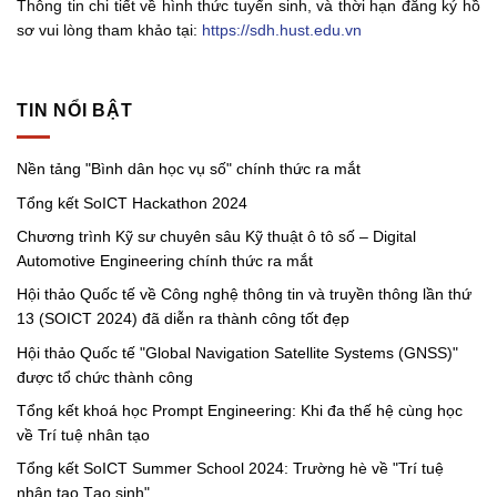
Thông tin chi tiết về hình thức tuyển sinh, và thời hạn đăng ký hồ
sơ vui lòng tham khảo tại:
https://sdh.hust.edu.vn
TIN NỔI BẬT
Nền tảng "Bình dân học vụ số" chính thức ra mắt
Tổng kết SoICT Hackathon 2024
Chương trình Kỹ sư chuyên sâu Kỹ thuật ô tô số – Digital
Automotive Engineering chính thức ra mắt
Hội thảo Quốc tế về Công nghệ thông tin và truyền thông lần thứ
13 (SOICT 2024) đã diễn ra thành công tốt đẹp
Hội thảo Quốc tế "Global Navigation Satellite Systems (GNSS)"
được tổ chức thành công
Tổng kết khoá học Prompt Engineering: Khi đa thế hệ cùng học
về Trí tuệ nhân tạo
Tổng kết SoICT Summer School 2024: Trường hè về "Trí tuệ
nhân tạo Tạo sinh"