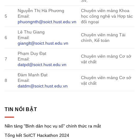
SV,
Nguyễn Thị Hà Phương
Chuyên viên mảng Khoa
5
Email:
học công nghệ và Hợp tác
phuongnth@soict.hust.edu.vn
đối ngoại
Lê Thu Giang
Chuyên viên mảng Tài
6
Email:
chính, Kế toán
gianglt@soict.hust.edu.vn
Phạm Duy Đạt
Chuyên viên mảng Cơ sở
7
Email:
vật chất
datpd@soict.hust.edu.vn
Đàm Mạnh Đạt
Chuyên viên mảng Cơ sở
8
Email:
vật chất
datdm@soict.hust.edu.vn
TIN NỔI BẬT
Nền tảng "Bình dân học vụ số" chính thức ra mắt
Tổng kết SoICT Hackathon 2024