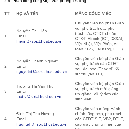
2.5. Phân công công việc Văn phòng Trường:
TT
HỌ VÀ TÊN
MẢNG CÔNG VIỆC
Chuyên viên bộ phận Giáo
vụ, phụ trách các phụ
Nguyễn Thị Hiền
trách các CTĐT chuẩn,
1
Email:
CTĐT Elitech (ICT, DS&AI,
hiennt@soict.hust.edu.vn
Việt Nhật, Việt Pháp, An
toàn KGS, Tài năng, CLC)
Chuyên viên bộ phận Giáo
Nguyễn Thanh Nguyệt
vụ, phụ trách các CTĐT
2
Email:
sau đại học (Thạc sĩ, Kỹ
nguyetnt@soict.hust.edu.vn
sư chuyên sâu)
Chuyên viên bộ phận Giáo
Trương Thị Vân Thu
vụ, phụ trách mời giảng,
3
Email:
trợ giảng, xử lý đơn của
thuttv@soict.hust.edu.vn
sinh viên.
Chuyên viên mảng Hành
Đinh Thị Thu Hương
chính tổng hợp, phụ trách
4
Email:
các CTĐT SIE, VB2, ĐTLT,
huongdtt@soict.hust.edu.vn
cấp giấy chứng nhận của