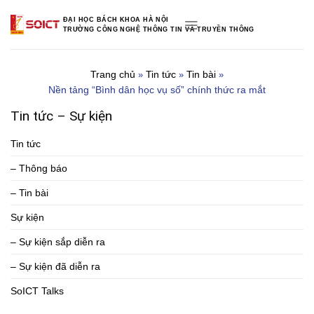
Skip
ĐẠI HỌC BÁCH KHOA HÀ NỘI
to
TRƯỜNG CÔNG NGHỆ THÔNG TIN VÀ TRUYỀN THÔNG
content
Trang chủ
Tin tức
Tin bài
»
»
»
Nền tảng “Bình dân học vụ số” chính thức ra mắt
Tin tức – Sự kiện
Tin tức
– Thông báo
– Tin bài
Sự kiện
– Sự kiện sắp diễn ra
– Sự kiện đã diễn ra
SoICT Talks