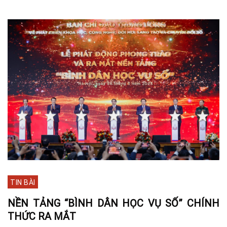
TIN BÀI
NỀN TẢNG “BÌNH DÂN HỌC VỤ SỐ” CHÍNH
THỨC RA MẮT