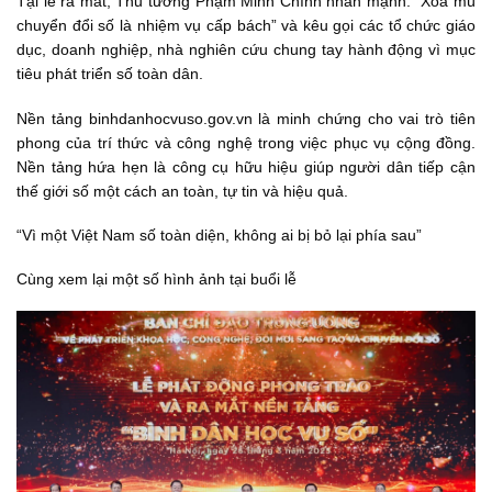
Tại lễ ra mắt, Thủ tướng Phạm Minh Chính nhấn mạnh: “Xóa mù
chuyển đổi số là nhiệm vụ cấp bách” và kêu gọi các tổ chức giáo
dục, doanh nghiệp, nhà nghiên cứu chung tay hành động vì mục
tiêu phát triển số toàn dân.
Nền tảng binhdanhocvuso.gov.vn là minh chứng cho vai trò tiên
phong của trí thức và công nghệ trong việc phục vụ cộng đồng.
Nền tảng hứa hẹn là công cụ hữu hiệu giúp người dân tiếp cận
thế giới số một cách an toàn, tự tin và hiệu quả.
“Vì một Việt Nam số toàn diện, không ai bị bỏ lại phía sau”
Cùng xem lại một số hình ảnh tại buổi lễ