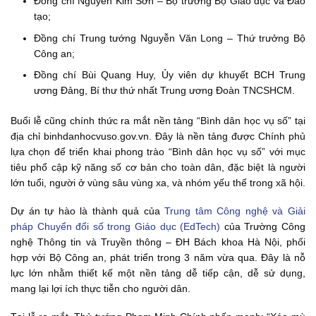
Đồng chí Nguyễn Kim Sơn – Bộ trưởng Bộ Giáo dục và Đào
tạo;
Đồng chí Trung tướng Nguyễn Văn Long – Thứ trưởng Bộ
Công an;
Đồng chí Bùi Quang Huy, Ủy viên dự khuyết BCH Trung
ương Đảng, Bí thư thứ nhất Trung ương Đoàn TNCSHCM.
Buổi lễ cũng chính thức ra mắt nền tảng “Bình dân học vụ số” tại
địa chỉ binhdanhocvuso.gov.vn. Đây là nền tảng được Chính phủ
lựa chọn để triển khai phong trào “Bình dân học vụ số” với mục
tiêu phổ cập kỹ năng số cơ bản cho toàn dân, đặc biệt là người
lớn tuổi, người ở vùng sâu vùng xa, và nhóm yếu thế trong xã hội.
Dự án tự hào là thành quả của
Trung tâm Công nghệ và Giải
pháp Chuyển đổi số trong Giáo dục (EdTech)
của Trường Công
nghệ Thông tin và Truyền thông – ĐH Bách khoa Hà Nội, phối
hợp với Bộ Công an, phát triển trong 3 năm vừa qua. Đây là nỗ
lực lớn nhằm thiết kế một nền tảng dễ tiếp cận, dễ sử dụng,
mang lại lợi ích thực tiễn cho người dân.