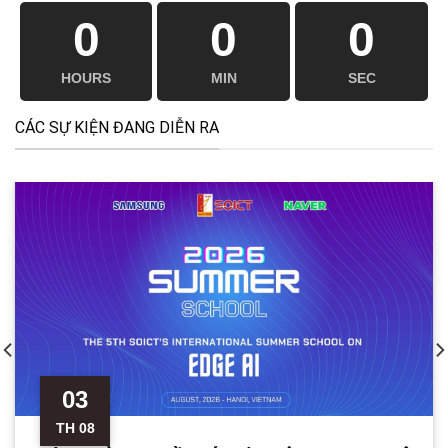
0
0
0
HOURS
MIN
SEC
CÁC SỰ KIỆN ĐANG DIỄN RA
03
TH 08