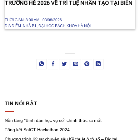
TRƯỜNG HÈ 2026 VỀ TRÍ TUỆ NHÂN TẠO TẠI BIÊN
THỜI GIAN:
8:00 AM - 03/08/2026
ĐỊA ĐIỂM:
NHÀ B1, ĐẠI HỌC BÁCH KHOA HÀ NỘI
TIN NỔI BẬT
Nền tảng "Bình dân học vụ số" chính thức ra mắt
Tổng kết SoICT Hackathon 2024
Chương trình Kỹ sư chuyên sâu Kỹ thuật ô tô số – Digital