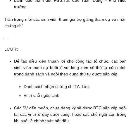
Lãnh đạo tham dự: PGS.TS. Cao Tuấn Dũng – Phó Hiệu
trưởng
Trân trọng mời các sinh viên tham gia trợ giảng tham dự và nhận
chứng chỉ.
—
LƯU Ý:
Để tạo điều kiện thuận lợi cho công tác tổ chức, các bạn
sinh viên tham dự buổi lễ vui lòng xem số thứ tự của mình
trong danh sách và ngồi theo đúng thứ tự được sắp xếp
Danh sách nhận chứng chỉ TA:
Link
Vị trí chỗ ngồi:
Link
Các SV đến muộn, chưa đăng ký sẽ được BTC sắp xếp ngồi
tại các vị trí ở dãy dưới cùng, hoặc các chỗ ngồi còn trống
khi buổi lễ chính thức bắt đầu.