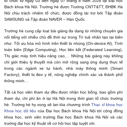
tổ chức từ ngày 03 đến ngày 07 tháng 8 năm 2026 tại Đại học
Bách khoa Hà Nội. Trường hè được Trường CNTT&TT, ĐHBK Hà
Nội chịu trách nhiệm tổ chức, được đồng tài trợ bởi Tập đoàn
SAMSUNG và Tập đoàn NAVER – Hàn Quốc.
Trường hè cung cấp loạt bài giảng đa dạng từ những chuyên gia
nổi tiếng với nhiều chủ đề thời sự trong Trí tuệ nhân tạo tại biên
như: Tối ưu hóa mô hình trên thiết bị nhúng (On-device AI), Tính
toán biên (Edge Computing), Học liên kết (Federated Learning),
Thị giác máy tính hiệu năng cao,… Những bài giảng này không
chỉ giới thiệu lý thuyết mà còn mở rộng sang ứng dụng thực tế
trong các ngành xe tự hành, nhà máy thông minh (Smart
Factory), thiết bị đeo y tế, nông nghiệp chính xác và thành phố
thông minh…
Tất cả học viên tham dự đều được nhận học bổng, bao gồm phí
tham dự, chi phí ăn ở tại Hà Nội trong thời gian tổ chức trường
hè. Trường hè hy vọng sẽ lan tỏa chương trình
Thạc sĩ khoa học
Khoa học dữ liệu
của Đại học Bách khoa Hà Nội tới cộng đồng
khoa học, sinh viên trường Đại học Bách khoa Hà Nội và các
trường đại học kỹ thuật về cơ hội học tập tuyệt vời.