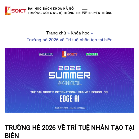
Skip
ĐẠI HỌC BÁCH KHOA HÀ NỘI
to
TRƯỜNG CÔNG NGHỆ THÔNG TIN VÀ TRUYỀN THÔNG
content
Trang chủ
Khóa học
»
»
Trường hè 2026 về Trí tuệ nhân tạo tại biên
TRƯỜNG HÈ 2026 VỀ TRÍ TUỆ NHÂN TẠO TẠI
BIÊN