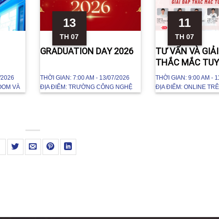
13
11
TH 07
TH 07
GRADUATION DAY 2026
TƯ VẤN VÀ GIẢ
THẮC MẮC TUY
2026
/2026
THỜI GIAN:
7:00 AM - 13/07/2026
THỜI GIAN:
9:00 AM - 1
OOM VÀ
ĐỊA ĐIỂM:
TRƯỜNG CÔNG NGHỆ
ĐỊA ĐIỂM:
ONLINE TR
, NHÀ
THÔNG TIN VÀ TRUYỀN THÔNG,
TRỰC TIẾP TẠI TRƯỜ
ĐẠI HỌC BÁCH KHOA HÀ NỘI
ĐHBKHN