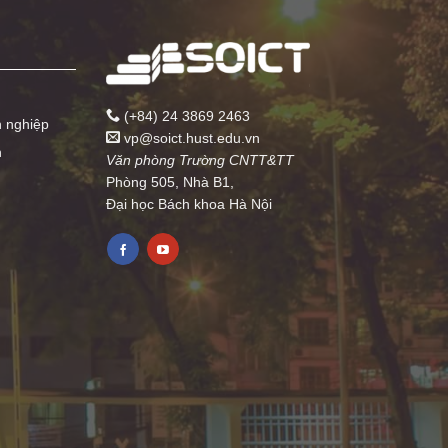
(+84) 24 3869 2463
h nghiệp
vp@soict.hust.edu.vn
n
Văn phòng Trường CNTT&TT
Phòng 505, Nhà B1,
Đại học Bách khoa Hà Nội