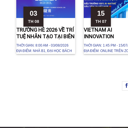
03
15
TH 08
TH 07
AY
TRƯỜNG HÈ 2026 VỀ TRÍ
VIETNAM AI
TUỆ NHÂN TẠO TẠI BIÊN
INNOVATION
CHALLENGE 2026
6
THỜI GIAN:
8:00 AM - 03/08/2026
THỜI GIAN:
1:45 PM - 15/07
UNITOUR
ÁCH
ĐỊA ĐIỂM:
NHÀ B1, ĐẠI HỌC BÁCH
ĐỊA ĐIỂM:
ONLINE TRÊN Z
KHOA HÀ NỘI
TRỰC TIẾP TẠI PHÒNG 504
B1, ĐHBKHN