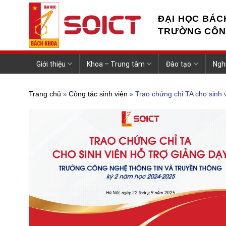
Skip
to
ĐẠI HỌC BÁC
content
TRƯỜNG CÔN
Giới thiệu
Khoa – Trung tâm
Đào tạo
Ngh
Trang chủ
Công tác sinh viên
Trao chứng chỉ TA cho sinh 
»
»