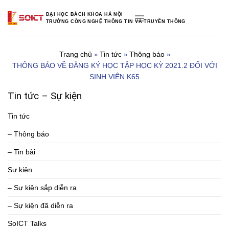
Skip
ĐẠI HỌC BÁCH KHOA HÀ NỘI
to
TRƯỜNG CÔNG NGHỆ THÔNG TIN VÀ TRUYỀN THÔNG
content
Trang chủ
Tin tức
Thông báo
»
»
»
THÔNG BÁO VỀ ĐĂNG KÝ HỌC TẬP HỌC KỲ 2021.2 ĐỐI VỚI
SINH VIÊN K65
Tin tức – Sự kiện
Tin tức
– Thông báo
– Tin bài
Sự kiện
– Sự kiện sắp diễn ra
– Sự kiện đã diễn ra
SoICT Talks