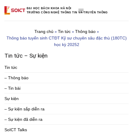
Skip
ĐẠI HỌC BÁCH KHOA HÀ NỘI
to
TRƯỜNG CÔNG NGHỆ THÔNG TIN VÀ TRUYỀN THÔNG
content
Trang chủ
Tin tức
Thông báo
»
»
»
Thông báo tuyển sinh CTĐT Kỹ sư chuyên sâu đặc thù (180TC)
học kỳ 20252
Tin tức – Sự kiện
Tin tức
– Thông báo
– Tin bài
Sự kiện
– Sự kiện sắp diễn ra
– Sự kiện đã diễn ra
SoICT Talks