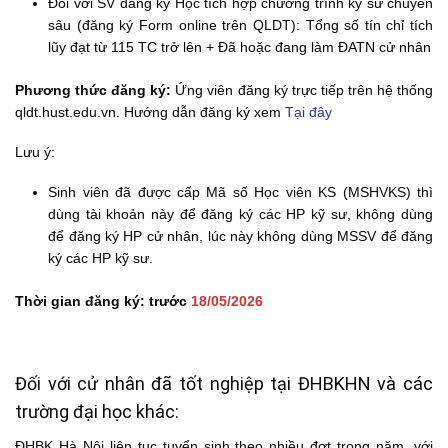
Đối với SV đăng ký Học tích hợp chương trình kỹ sư chuyên
sâu (đăng ký Form online trên QLDT): Tổng số tín chỉ tích
lũy đạt từ 115 TC trở lên + Đã hoặc đang làm ĐATN cử nhân
Phương thức đăng ký:
Ứng viên đăng ký trực tiếp trên hệ thống
qldt.hust.edu.vn. Hướng dẫn đăng ký xem
Tại đây
Lưu ý:
Sinh viên đã được cấp Mã số Học viên KS (MSHVKS) thì
dùng tài khoản này để đăng ký các HP kỹ sư, không dùng
để đăng ký HP cử nhân, lúc này không dùng MSSV để đăng
ký các HP kỹ sư.
Thời gian đăng ký: trước
18/05/2026
Đối với cử nhân đã tốt nghiệp tại ĐHBKHN và các
trường đại học khác:
ĐHBK Hà Nội liên tục tuyển sinh theo nhiều đợt trong năm, với