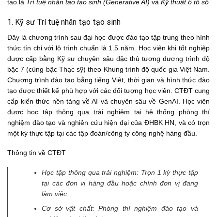
tạo là
Trí tuệ nhân tạo tạo sinh (Generative AI)
và
Kỹ thuật ô tô số
1. Kỹ sư Trí tuệ nhân tạo tạo sinh
Đây là chương trình sau đại học được đào tạo tập trung theo hình
thức tín chỉ với lộ trình chuẩn là 1.5 năm. Học viên khi tốt nghiệp
được cấp bằng Kỹ sư chuyên sâu đặc thù tương đương trình độ
bậc 7 (cùng bậc Thạc sỹ) theo Khung trình độ quốc gia Việt Nam.
Chương trình đào tạo bằng tiếng Việt, thời gian và hình thức đào
tạo được thiết kế phù hợp với các đối tượng học viên. CTĐT cung
cấp kiến thức nền tảng về AI và chuyên sâu về GenAI. Học viên
được học tập thông qua trải nghiệm tại hệ thống phòng thí
nghiệm đào tạo và nghiên cứu hiện đại của ĐHBK HN, và có trọn
một kỳ thực tập tại các tập đoàn/công ty công nghệ hàng đầu.
Thông tin về CTĐT
Học tập thông qua trải nghiệm: Trọn 1 kỳ thực tập
tại các đơn vị hàng đầu hoặc chính đơn vị đang
làm việc
Cơ sở vật chất: Phòng thí nghiệm đào tạo và