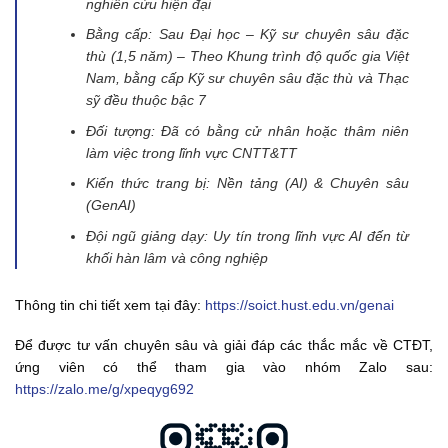
nghiên cứu hiện đại
Bằng cấp: Sau Đại học – Kỹ sư chuyên sâu đặc
thù (1,5 năm) – Theo Khung trình độ quốc gia Việt
Nam, bằng cấp Kỹ sư chuyên sâu đặc thù và Thạc
sỹ đều thuộc bậc 7
Đối tượng: Đã có bằng cử nhân hoặc thâm niên
làm việc trong lĩnh vực CNTT&TT
Kiến thức trang bị: Nền tảng (AI) & Chuyên sâu
(GenAI)
Đội ngũ giảng dạy: Uy tín trong lĩnh vực AI đến từ
khối hàn lâm và công nghiệp
Thông tin chi tiết xem tại đây:
https://soict.hust.edu.vn/genai
Để được tư vấn chuyên sâu và giải đáp các thắc mắc về CTĐT,
ứng viên có thể tham gia vào nhóm Zalo sau:
https://zalo.me/g/xpeqyg692