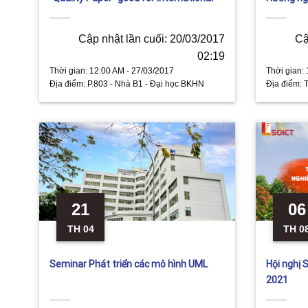
Journal Publication”
Cập nhật lần cuối: 20/03/2017
Cậ
02:19
Thời gian:
12:00 AM - 27/03/2017
Thời gian:
Địa điểm:
P.803 - Nhà B1 - Đại học BKHN
Địa điểm:
T
21
06
TH 04
TH 0
Seminar Phát triển các mô hình UML
Hội nghị 
2021