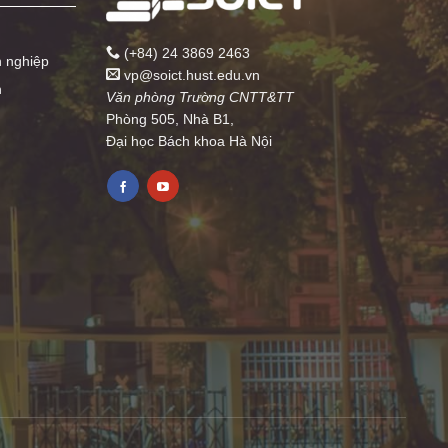
(+84) 24 3869 2463
h nghiệp
vp@soict.hust.edu.vn
n
Văn phòng Trường CNTT&TT
Phòng 505, Nhà B1,
Đại học Bách khoa Hà Nội