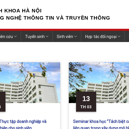
H KHOA HÀ NỘI
G NGHỆ THÔNG TIN VÀ TRUYỀN THÔNG
iên cứu
Tuyển sinh
Sinh viên
Hợp tác đối ngoại
13
3
TH 03
Thực tập doanh nghiệp và
Seminar khoa học “Tách biệt c
iệp cho sinh viên
liên quan trong xây dựng mô hì