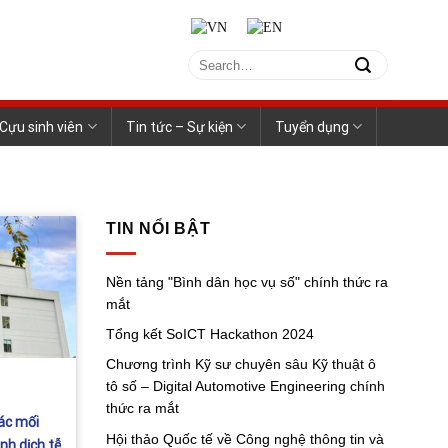
Cựu sinh viên
Tin tức – Sự kiện
Tuyển dụng
TIN NỔI BẬT
Nền tảng "Bình dân học vụ số" chính thức ra
mắt
Tổng kết SoICT Hackathon 2024
Chương trình Kỹ sư chuyên sâu Kỹ thuật ô
tô số – Digital Automotive Engineering chính
thức ra mắt
ác mối
Hội thảo Quốc tế về Công nghệ thông tin và
nh dịch tễ