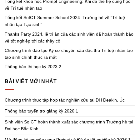
Tổng kết khoá học Prompt Engineering: Khi đa thế hệ cùng học
về Trí tuệ nhân tạo
Tổng kết SoICT Summer School 2024: Trường hè về "Trí tuệ
nhân tạo Tạo sinh"
Thanks Party 2024, lễ tri ân của các sinh viên đã hoàn thành bảo
vệ tốt nghiệp tới các thầy cô
Chương trình đào tạo Kỹ sư chuyên sâu đặc thù Trí tuệ nhân tạo
tạo sinh chính thức ra mắt
Thông báo thi học kỳ 2023.2
BÀI VIẾT MỚI NHẤT
Chương trình thực tập hợp tác nghiên cứu tại ĐH Deakin, Úc
Thông báo tuyển trợ giảng kỳ 2026.1
Sinh viên SoICT hoàn thành xuất sắc chương trình Trường hè tại
Đại học Bắc Kinh
Mở đăng ký nguyện vọng Project và Đồ án tốt nghiệp kỳ 2026.1