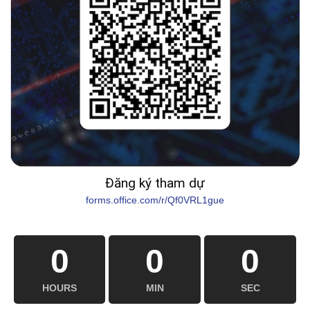
Đăng ký tham dự
forms.office.com/r/Qf0VRL1gue
0
0
0
HOURS
MIN
SEC