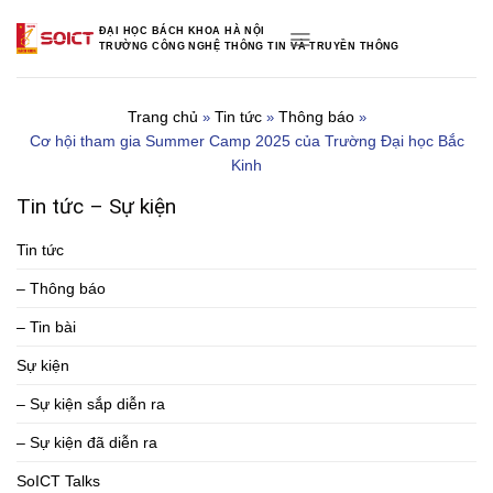
Skip
ĐẠI HỌC BÁCH KHOA HÀ NỘI
to
TRƯỜNG CÔNG NGHỆ THÔNG TIN VÀ TRUYỀN THÔNG
content
Trang chủ
Tin tức
Thông báo
»
»
»
Cơ hội tham gia Summer Camp 2025 của Trường Đại học Bắc
Kinh
Tin tức – Sự kiện
Tin tức
– Thông báo
– Tin bài
Sự kiện
– Sự kiện sắp diễn ra
– Sự kiện đã diễn ra
SoICT Talks