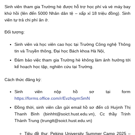
Sinh viên tham gia Trường hè được hỗ trợ học phí và vé máy bay
khứ hồi (lên đến 5000 Nhân dân tệ – xấp xỉ 18 triệu đồng). Sinh
viên tự trả chi phí ăn ở.
Đối tượng:
Sinh viên và học viên cao học tại Trường Công nghệ Thông
tin và Truyền thông, Đại học Bách khoa Hà Nội,
Đảm bảo việc tham gia Trường hè không làm ảnh hưởng tới
kế hoạch học tập, nghiên cứu tại Trường.
Cách thức đăng ký:
Sinh viên nộp hồ sơ tại form
https://forms.office.com/r/EvzhqymSmN
Đồng thời, sinh viên cần gửi email hồ sơ đến cô Huỳnh Thị
Thanh Bình (binhht@soict.hust.edu.vn), Cc thầy Trịnh
Thành Trung (trungtt@soict.hust.edu.vn)
Tiêu đề thư: Peking University Summer Camp 2025 –