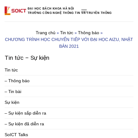
Skip
ĐẠI HỌC BÁCH KHOA HÀ NỘI
to
TRƯỜNG CÔNG NGHỆ THÔNG TIN VÀ TRUYỀN THÔNG
content
Trang chủ
Tin tức
Thông báo
»
»
»
CHƯƠNG TRÌNH HỌC CHUYỂN TIẾP VỚI ĐẠI HỌC AIZU, NHẬT
BẢN 2021
Tin tức – Sự kiện
Tin tức
– Thông báo
– Tin bài
Sự kiện
– Sự kiện sắp diễn ra
– Sự kiện đã diễn ra
SoICT Talks