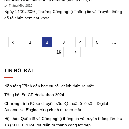
Seminar về AI toán học từ Giáo sư đến từ UTS, Úc
14 Tháng Một, 2026
Ngày 14/01/2026, Trường Công nghệ Thông tin và Truyền thông
đã tổ chức seminar khoa...
1
2
3
4
5
…
16
TIN NỔI BẬT
Nền tảng "Bình dân học vụ số" chính thức ra mắt
Tổng kết SoICT Hackathon 2024
Chương trình Kỹ sư chuyên sâu Kỹ thuật ô tô số – Digital
Automotive Engineering chính thức ra mắt
Hội thảo Quốc tế về Công nghệ thông tin và truyền thông lần thứ
13 (SOICT 2024) đã diễn ra thành công tốt đẹp