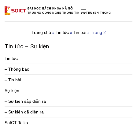
Skip
ĐẠI HỌC BÁCH KHOA HÀ NỘI
to
TRƯỜNG CÔNG NGHỆ THÔNG TIN VÀ TRUYỀN THÔNG
content
Trang chủ
Tin tức
Tin bài
Trang 2
»
»
»
Tin tức – Sự kiện
Tin tức
– Thông báo
– Tin bài
Sự kiện
– Sự kiện sắp diễn ra
– Sự kiện đã diễn ra
SoICT Talks