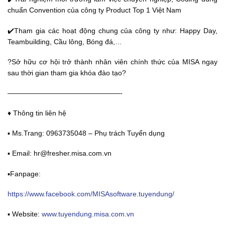
chuẩn Convention của công ty Product Top 1 Việt Nam
✔️Tham gia các hoạt động chung của công ty như: Happy Day,
Teambuilding, Cầu lông, Bóng đá,…
?Sở hữu cơ hội trở thành nhân viên chính thức của MISA ngay
sau thời gian tham gia khóa đào tạo?
————————————————-
♦️ Thông tin liên hệ
▪️ Ms.Trang: 0963735048 – Phụ trách Tuyển dụng
▪️ Email: hr@fresher.misa.com.vn
▪️Fanpage:
https://www.facebook.com/MISAsoftware.tuyendung/
▪️ Website:
www.tuyendung.misa.com.vn