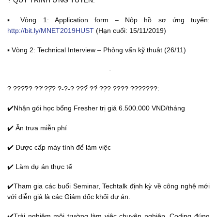
? QUY TRÌNH ỨNG TUYỂN:
▪️ Vòng 1: Application form – Nộp hồ sơ ứng tuyển:
http://bit.ly/MNET2019HUST
(Hạn cuối: 15/11/2019)
▪️ Vòng 2: Technical Interview – Phỏng vấn kỹ thuật (26/11)
———————————————-
? ???̛̃?? ??̛ ??̣̂? ?-?-? ???̉ ??́ ??̣? ???? ???????:
✔️Nhận gói học bổng Fresher trị giá 6.500.000 VND/tháng
✔️ Ăn trưa miễn phí
✔️ Được cấp máy tính để làm việc
✔️ Làm dự án thực tế
✔️Tham gia các buổi Seminar, Techtalk định kỳ về công nghệ mới
với diễn giả là các Giám đốc khối dự án.
✔️Trải nghiệm môi trường làm việc chuyên nghiệp, Coding đúng