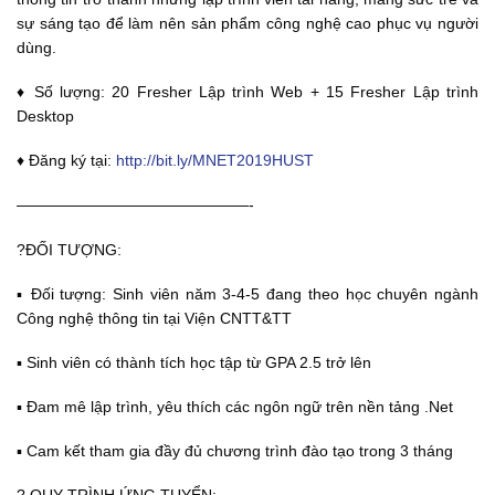
sự sáng tạo để làm nên sản phẩm công nghệ cao phục vụ người
dùng.
♦️ Số lượng: 20 Fresher Lập trình Web + 15 Fresher Lập trình
Desktop
♦️ Đăng ký tại:
http://bit.ly/MNET2019HUST
———————————————-
?ĐỐI TƯỢNG:
▪️ Đối tượng: Sinh viên năm 3-4-5 đang theo học chuyên ngành
Công nghệ thông tin tại Viện CNTT&TT
▪️ Sinh viên có thành tích học tập từ GPA 2.5 trở lên
▪️ Đam mê lập trình, yêu thích các ngôn ngữ trên nền tảng .Net
▪️ Cam kết tham gia đầy đủ chương trình đào tạo trong 3 tháng