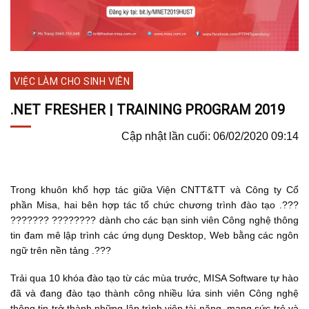
VIỆC LÀM CHO SINH VIÊN
.NET FRESHER | TRAINING PROGRAM 2019
Cập nhật lần cuối: 06/02/2020 09:14
Trong khuôn khổ hợp tác giữa Viện CNTT&TT và Công ty Cổ
phần Misa, hai bên hợp tác tổ chức chương trình đào tạo .???
??????? ???????? dành cho các bạn sinh viên Công nghệ thông
tin đam mê lập trình các ứng dụng Desktop, Web bằng các ngôn
ngữ trên nền tảng .???
Trải qua 10 khóa đào tạo từ các mùa trước, MISA Software tự hào
đã và đang đào tạo thành công nhiều lứa sinh viên Công nghệ
thông tin trở thành những lập trình viên tài năng, mang sức trẻ và