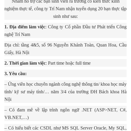
Nhằm hỗ trợ các bạn sinh viên ra trường có kiến thức kinh
nghiệm thực tế, công ty Trí Nam nhận tuyển dụng 20 bạn thực tập
sinh như sau:
1. Địa điểm làm việc
: Công ty Cổ phần Đầu tư Phát triển Công
nghệ Trí Nam
Địa chỉ: tầng 4&5, số 96 Nguyễn Khánh Toàn, Quan Hoa, Cầu
Giấy, Hà Nội
2. Thời gian làm việc
: Part time hoặc full time
3. Yêu cầu:
– Ứng viên học chuyên ngành công nghệ thông tin/ khoa học máy
tính/ kỹ sư máy tính/… năm 3/4 của trường ĐH Bách khoa Hà
Nội
– Có đam mê về lập trình ngôn ngữ .NET (ASP>NET, C#,
VB.NET,…)
– Có hiểu biết các CSDL như MS SQL Server Oracle, My SQL,