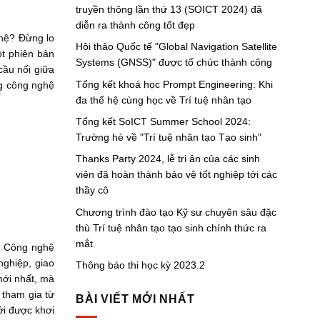
truyền thông lần thứ 13 (SOICT 2024) đã
diễn ra thành công tốt đẹp
ghệ? Đừng lo
Hội thảo Quốc tế "Global Navigation Satellite
ột phiên bản
Systems (GNSS)" được tổ chức thành công
cầu nối giữa
Tổng kết khoá học Prompt Engineering: Khi
ng công nghệ
đa thế hệ cùng học về Trí tuệ nhân tạo
Tổng kết SoICT Summer School 2024:
Trường hè về "Trí tuệ nhân tạo Tạo sinh"
Thanks Party 2024, lễ tri ân của các sinh
viên đã hoàn thành bảo vệ tốt nghiệp tới các
thầy cô
Chương trình đào tạo Kỹ sư chuyên sâu đặc
thù Trí tuệ nhân tạo tạo sinh chính thức ra
mắt
g Công nghệ
nghiệp, giao
Thông báo thi học kỳ 2023.2
mới nhất, mà
 tham gia từ
BÀI VIẾT MỚI NHẤT
ới được khơi