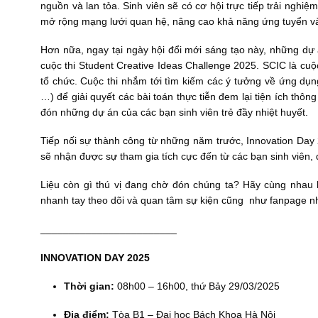
nguồn và lan tỏa. Sinh viên sẽ có cơ hội trực tiếp trải nghi
mở rộng mạng lưới quan hệ, nâng cao khả năng ứng tuyển và
Hơn nữa, ngay tại ngày hội đổi mới sáng tạo này, những dự
cuộc thi Student Creative Ideas Challenge 2025. SCIC là cu
tổ chức. Cuộc thi nhắm tới tìm kiếm các ý tưởng về ứng dụng
…) để giải quyết các bài toán thực tiễn đem lại tiện ích th
đón những dự án của các bạn sinh viên trẻ đầy nhiệt huyết.
Tiếp nối sự thành công từ những năm trước, Innovation D
sẽ nhận được sự tham gia tích cực đến từ các bạn sinh viên,
Liệu còn gì thú vị đang chờ đón chúng ta? Hãy cùng nhau
nhanh tay theo dõi và quan tâm sự kiện cũng như fanpage n
________________________
INNOVATION DAY 2025
Thời gian:
08h00 – 16h00, thứ Bảy 29/03/2025
Địa điểm:
Tòa B1 – Đại học Bách Khoa Hà Nội