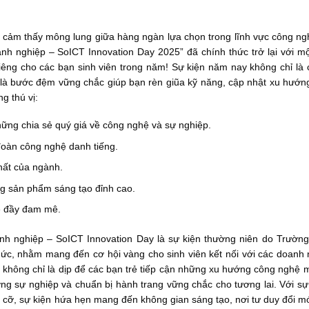
n cảm thấy mông lung giữa hàng ngàn lựa chọn trong lĩnh vực công n
h nghiệp – SoICT Innovation Day 2025” đã chính thức trở lại với m
êng cho các bạn sinh viên trong năm! Sự kiện năm nay không chỉ là 
 là bước đệm vững chắc giúp bạn rèn giũa kỹ năng, cập nhật xu hướ
g thú vị:
ững chia sẻ quý giá về công nghệ và sự nghiệp.
 đoàn công nghệ danh tiếng.
hất của ngành.
g sản phẩm sáng tạo đỉnh cao.
rẻ đầy đam mê.
nh nghiệp – SoICT Innovation Day là sự kiện thường niên do Trườn
ức, nhằm mang đến cơ hội vàng cho sinh viên kết nối với các doanh 
 không chỉ là dịp để các bạn trẻ tiếp cận những xu hướng công nghệ 
ng sự nghiệp và chuẩn bị hành trang vững chắc cho tương lai. Với sự
m cỡ, sự kiện hứa hẹn mang đến không gian sáng tạo, nơi tư duy đổi m