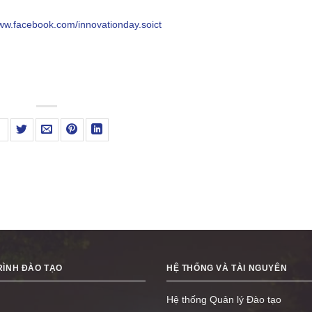
www.facebook.com/innovationday.soict
ÌNH ĐÀO TẠO
HỆ THỐNG VÀ TÀI NGUYÊN
Hệ thống Quản lý Đào tạo