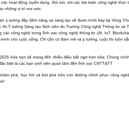
ệm các hoạt động tuyển dụng, thử sức với các bài toán công nghệ thực t
o những vị trí mơ ước.
 án ý tưởng đầy tiềm năng và sáng tạo sẽ được trình bày tại Vòng C
ộc thi Ý tưởng Sáng tạo Sinh viên do Trường Công nghệ Thông tin và 
 các công nghệ trong lĩnh vực công nghệ thông tin (AI, IoT, Blockchai
ông minh cho cuộc sống. Chỉ cần có đam mê và ý tưởng, cuộc thi luôn s
ay 2025 hứa hẹn sẽ mang đến nhiều điều bất ngờ hơn nữa. Chúng mìn
 đặc biệt là các bạn sinh viên quan tâm đến lĩnh vực CNTT&TT.
 khám phá, học hỏi và bứt phá trên con đường chinh phục công ngh
hé!