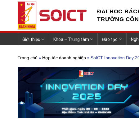
Skip
to
ĐẠI HỌC BÁC
content
TRƯỜNG CÔN
Giới thiệu
Khoa – Trung tâm
Đào tạo
Ngh
Trang chủ
Hợp tác doanh nghiệp
SoICT Innovation Day 2
»
»