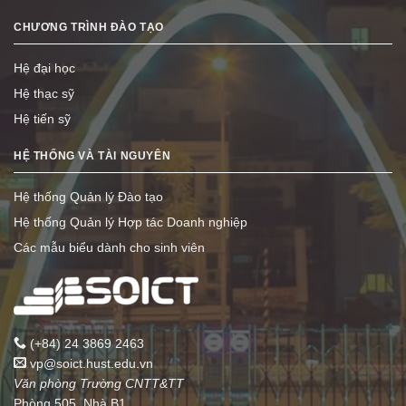
CHƯƠNG TRÌNH ĐÀO TẠO
Hệ đại học
Hệ thạc sỹ
Hệ tiến sỹ
HỆ THỐNG VÀ TÀI NGUYÊN
Hệ thống Quản lý Đào tạo
Hệ thống Quản lý Hợp tác Doanh nghiệp
Các mẫu biểu dành cho sinh viên
(+84) 24 3869 2463
vp@soict.hust.edu.vn
Văn phòng Trường CNTT&TT
Phòng 505, Nhà B1,