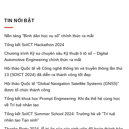
TIN NỔI BẬT
Nền tảng "Bình dân học vụ số" chính thức ra mắt
Tổng kết SoICT Hackathon 2024
Chương trình Kỹ sư chuyên sâu Kỹ thuật ô tô số – Digital
Automotive Engineering chính thức ra mắt
Hội thảo Quốc tế về Công nghệ thông tin và truyền thông lần thứ
13 (SOICT 2024) đã diễn ra thành công tốt đẹp
Hội thảo Quốc tế "Global Navigation Satellite Systems (GNSS)"
được tổ chức thành công
Tổng kết khoá học Prompt Engineering: Khi đa thế hệ cùng học
về Trí tuệ nhân tạo
Tổng kết SoICT Summer School 2024: Trường hè về "Trí tuệ
nhân tạo Tạo sinh"
Thanks Party 2024, lễ tri ân của các sinh viên đã hoàn thành bảo