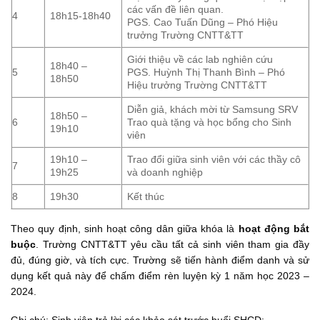
các vấn đề liên quan.
4
18h15-18h40
PGS. Cao Tuấn Dũng – Phó Hiệu
trưởng Trường CNTT&TT
Giới thiệu về các lab nghiên cứu
18h40 –
5
PGS. Huỳnh Thị Thanh Bình – Phó
18h50
Hiệu trưởng Trường CNTT&TT
Diễn giả, khách mời từ Samsung SRV
18h50 –
6
Trao quà tặng và học bổng cho Sinh
19h10
viên
19h10 –
Trao đổi giữa sinh viên với các thầy cô
7
19h25
và doanh nghiệp
8
19h30
Kết thúc
Theo quy định, sinh hoạt công dân giữa khóa là
hoạt động bắt
buộc
. Trường CNTT&TT yêu cầu tất cả sinh viên tham gia đầy
đủ, đúng giờ, và tích cực. Trường sẽ tiến hành điểm danh và sử
dụng kết quả này để chấm điểm rèn luyện kỳ 1 năm học 2023 –
2024.