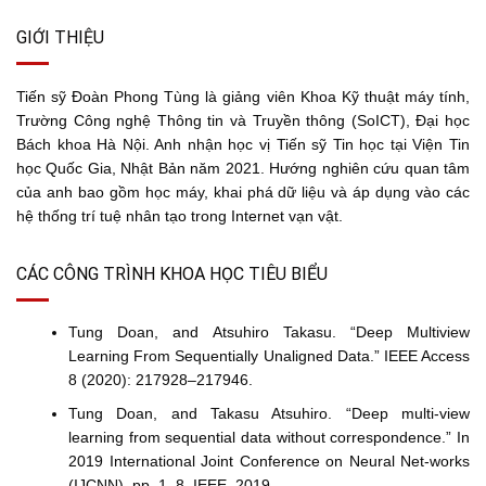
GIỚI THIỆU
Tiến sỹ Đoàn Phong Tùng là giảng viên Khoa Kỹ thuật máy tính,
Trường Công nghệ Thông tin và Truyền thông (SoICT), Đại học
Bách khoa Hà Nội. Anh nhận học vị Tiến sỹ Tin học tại Viện Tin
học Quốc Gia, Nhật Bản năm 2021. Hướng nghiên cứu quan tâm
của anh bao gồm học máy, khai phá dữ liệu và áp dụng vào các
hệ thống trí tuệ nhân tạo trong Internet vạn vật.
CÁC CÔNG TRÌNH KHOA HỌC TIÊU BIỂU
Tung Doan, and Atsuhiro Takasu. “Deep Multiview
Learning From Sequentially Unaligned Data.” IEEE Access
8 (2020): 217928–217946.
Tung Doan, and Takasu Atsuhiro. “Deep multi-view
learning from sequential data without correspondence.” In
2019 International Joint Conference on Neural Net-works
(IJCNN), pp. 1–8. IEEE, 2019.