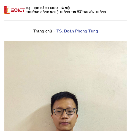
Skip
ĐẠI HỌC BÁCH KHOA HÀ NỘI
to
TRƯỜNG CÔNG NGHỆ THÔNG TIN VÀ TRUYỀN THÔNG
content
Trang chủ
TS. Đoàn Phong Tùng
»